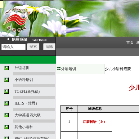
|
首页
|
外语培训
外语培训
少儿小语种启蒙
小语种培训
少
TOEFL(新托福)
IELTS（雅思）
序号
班级名称
大学英语四六级
1
启蒙日语（上）
其他小语种
BEC（剑桥商务英语）