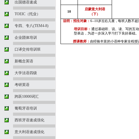
出国德语速成
启蒙意大利语
10
TOEIC（托业）
（下）
说明：招生对象：
6--10
岁左右儿童，每班人数不超
专四、专八(TEM4-8)
培训目标：
通过基础听、说、读、写的互
型表达，为进一步深入学习打下良好基础。
企业团体培训
授课教师：
由经验丰富的小语种专家全程授
口译交传培训班
新概念英语
大学法语四级
考研英语
跨跃10000词汇
葡萄牙语培训
西班牙语速成强化
意大利语速成强化