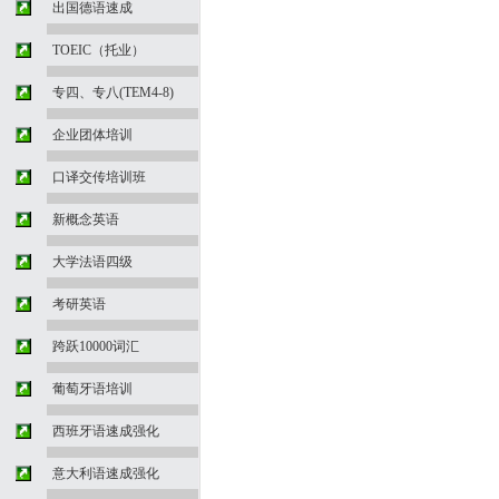
出国德语速成
TOEIC（托业）
专四、专八(TEM4-8)
企业团体培训
口译交传培训班
新概念英语
大学法语四级
考研英语
跨跃10000词汇
葡萄牙语培训
西班牙语速成强化
意大利语速成强化