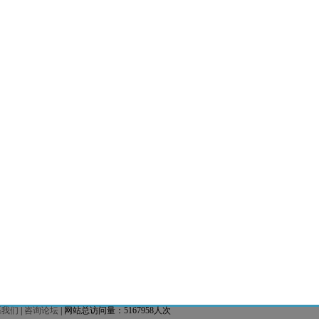
系我们
|
咨询论坛
| 网站总访问量：5167958人次