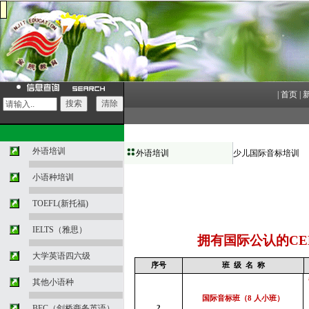
|
首页
|
外语培训
外语培训
少儿国际音标培训
小语种培训
TOEFL(新托福)
IELTS（雅思）
拥有国际公认的
CE
大学英语四六级
序号
班
级
名
称
其他小语种
国际音标班（
8
人小班）
BEC（剑桥商务英语）
2