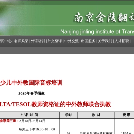
新闻中心
|
名师风采
|
外语培训
|
外文翻译
|
中外交流
|
出国服务
|
关于我们
|
人才招聘
|
少儿中外教国际音标培训
2020年春季招生
LTA/TESOL
教师资格证的中外教师联合执教
上
课
时
间
学时
教
材
费 用
春季周三班：
3
月
18
日
- 6
月
14
日
每周三下午
16:00-18
：
00
36
自选原版国际音标教材
1880
元