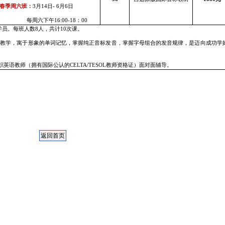
春季周六班：
3
月
14
日
- 6
月
6
日
每周六下午
16:00-18
：
00
学员。每班人数
8
人，共计
10
次课。
的教学，寓于形象的单词记忆，掌握纯正音标发音，掌握字母组合的发音规律，是迈向成功学
职英语教师（拥有国际公认的
CELTA/TESOL
教师资格证）面对面辅导。