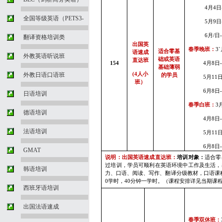
4
月4
日
全国等级英语（PETS3-
5
月9
日
6
月
/
日
翻译资格培训类
出国英
春季晚班：
3`
适合零基
语速成
外教英语听说班
础或英语
直达班
154
4
月8
日
基础薄弱
外教日语口语班
(4
人小
的学员
5
月11
班）
6
月8
日
日语培训
春季白班：
3
德语培训
4
月8
日
法语培训
5
月11
6
月8
日
GMAT
说明：出国英语速成直达班：
培训对象：
适合零
过培训，学员可顺利在英语环境中工作及生活，
韩语培训
力、口语、阅读、写作、翻译分级教材，口语课
0
学时，
40
分钟一学时。（课程安排详见当期课
西班牙语培训
出国法语速成
春季双休班：