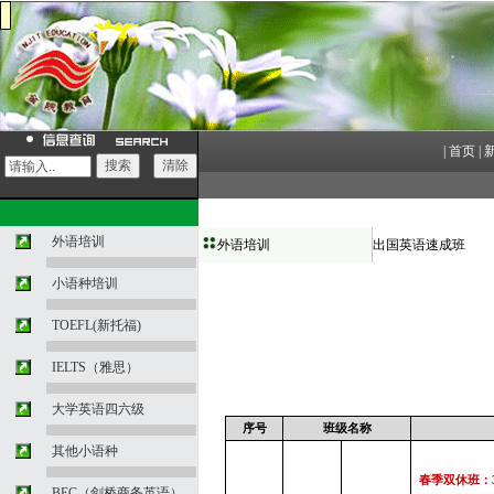
|
首页
|
外语培训
外语培训
出国英语速成班
小语种培训
TOEFL(新托福)
IELTS（雅思）
大学英语四六级
序号
班级名称
其他小语种
春季双休班：
BEC（剑桥商务英语）