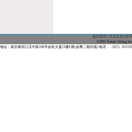
返回首页
|
意见反馈
|
联
©2005 Nanjin Jinling
地址：南京新街口汉中路108号金轮大厦21楼E座(金鹰二期对面) 电话：（025）83319163 