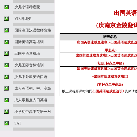
少儿小语种启蒙
出国英语
VIP培训类
（庆南京金陵翻
国际注册汉语教师资格
班级名称
国际英语高端培训
出国英语速成直达班
I+
出国英语速成直
（零起点）
出国英语速成班
出国英语速成直达班
II+
出国英语速成直
（初级 起点至中级）
少儿国际音标培训
出国英语速成直达班
I+
出国英语速成直
少儿中外教英语口语
+
出国英语速成直达班
III
(
零起点至中高级
)
成人英语初、中、高级
以上课程开课时间同
出国英语速成直达班
I
具体请
成人零起点入门英语
小学初中高中英语一对
SAT