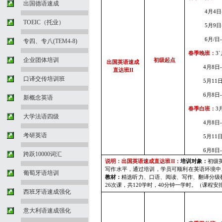
出国德语速成
4
月4
日
TOEIC（托业）
5
月9
日
6
月
/
日
专四、专八(TEM4-8)
春季晚班：
3`
企业团体培训
初级起点
出国英语速成
4
月8
日
直达班
II
口译交传培训班
5
月11
6
月8
日
新概念英语
春季白班：
3
大学法语四级
4
月8
日
考研英语
5
月11
6
月8
日
跨跃10000词汇
说明：出国英语速成直达班
II
：
培训对象：
初级
写作水平，通过培训，学员可顺利在英语环境中
葡萄牙语培训
教材：
精选听力、口语、阅读、写作、翻译分级
26
次课，共
120
学时，
40
分钟一学时。（课程安
西班牙语速成强化
意大利语速成强化