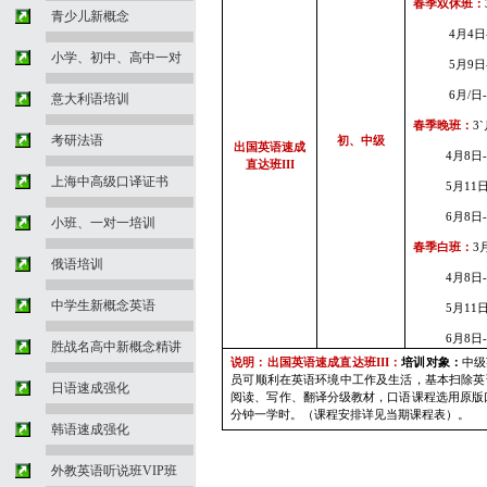
春季双休班：
青少儿新概念
4
月4
日
小学、初中、高中一对
5
月9
日
6
月
/
日
意大利语培训
春季晚班：
3`
考研法语
初、中级
出国英语速成
4
月8
日
直达班
III
上海中高级口译证书
5
月11
6
月8
日
小班、一对一培训
春季白班：
3
俄语培训
4
月8
日
中学生新概念英语
5
月11
6
月8
日
胜战名高中新概念精讲
说明：出国英语速成直达班
III
：
培训对象：
中级
员可顺利在英语环境中工作及生活，基本扫除英
日语速成强化
阅读、写作、翻译分级教材，口语课程选用原版
分钟一学时。（课程安排详见当期课程表）。
韩语速成强化
外教英语听说班VIP班