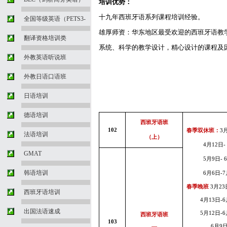
培训优势：
十九年西班牙语系列课程培训经验。
全国等级英语（PETS3-
雄厚师资：华东地区最受欢迎的西班牙语教
翻译资格培训类
系统、科学的教学设计，精心设计的课程及
外教英语听说班
外教日语口语班
日语培训
德语培训
西班牙语班
102
春季双休班：
3
法语培训
（上）
4
月12
日
GMAT
5
月9
日
-
韩语培训
6
月6
日
-
7
春季晚班
3
月
23
西班牙语培训
4
月13
日
-
6
出国法语速成
5
月12
日
-
6
西班牙语班
103
6
月
9