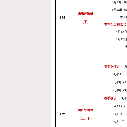
4
月13
日
-
6
5
月12
日
-
6
西班牙语班
6
月
9
134
（下）
春季全日制班
3
4
月
13
5
月12
6
春季双休班：
3
4
月11
日
-
5
月9
日
-
8
6
月6
日
-
9
春季晚班：
3
月
4
月8
日
-
7
西班牙语班
135
5
月11
日
-
（上、下）
6
月 9
日
-