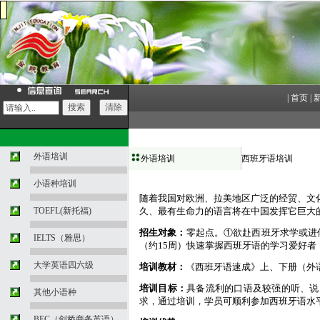
|
首页
|
外语培训
外语培训
西班牙语培训
小语种培训
随着我国对欧洲、拉美地区广泛的经贸、文
TOEFL(新托福)
久、最有生命力的语言将在中国发挥它巨大
招生对象：
零起点。①欲赴西班牙求学或进
IELTS（雅思）
（约
15
周）快速掌握西班牙语的学习爱好者
大学英语四六级
培训教材：
《西班牙语速成》上、下册（外
培训目标：
具备流利的口语及较强的听、说
其他小语种
求，通过培训，学员可顺利参加西班牙语水
BEC（剑桥商务英语）