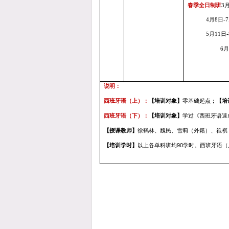
春季全日制班
3
4
月8
日
-
7
5
月11
日
-
6
说明：
西班牙语（上）：
【培训对象】
零基础起点；
【培
西班牙语（下）：
【培训对象】
学过《西班牙语速
【授课教师】
徐鹤林、魏民、雪莉（外籍）、祗祺
【培训学时】
以上各单科班均
90
学时。西班牙语（