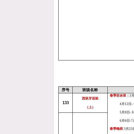
序号
班级名称
春季双休班：
3
西班牙语班
133
4
月12
日
-
（上）
5
月9
日
-
6
6
月6
日
-
7
春季晚班
3
月
23