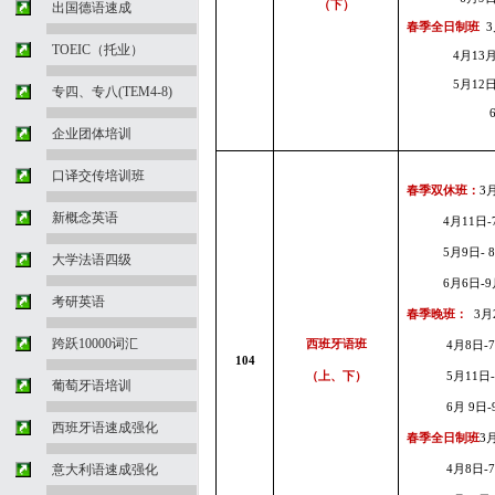
（下）
出国德语速成
春季全日制班
3
TOEIC（托业）
4
月
13
5
月12
专四、专八(TEM4-8)
企业团体培训
口译交传培训班
春季双休班：
3
新概念英语
4
月11
日
-
5
月9
日
-
大学法语四级
6
月6
日
-
9
考研英语
春季晚班：
3
月
跨跃10000词汇
西班牙语班
4
月8
日
-
104
（上、下）
5
月11
日
葡萄牙语培训
6
月 9
日
-
西班牙语速成强化
春季全日制班
3
意大利语速成强化
4
月8
日
-