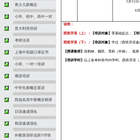
5
月11
日
青少儿新概念
6
小学、初中、高中一对
说明：
意大利语培训
西班牙语（上）：
【培训对象】
零基础起点；
【培
考研法语
西班牙语（下）：
【培训对象】
学过《西班牙语速
【授课教师】
徐鹤林、魏民、雪莉（外籍）、祗祺
上海中高级口译证书
【培训学时】
以上各单科班均
90
学时。西班牙语（
小班、一对一培训
俄语培训
中学生新概念英语
胜战名高中新概念精讲
日语速成强化
韩语速成强化
外教英语听说班VIP班