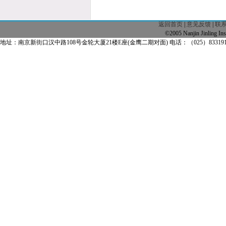
返回首页
|
意见反馈
|
联
©2005 Nanjin Jinling
地址：南京新街口汉中路108号金轮大厦21楼E座(金鹰二期对面) 电话：（025）83319163 