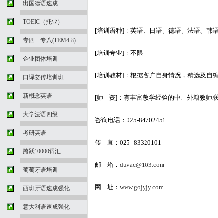
出国德语速成
TOEIC（托业）
[培训语种]：英语、日语、德语、法语、韩
专四、专八(TEM4-8)
[培训专业]：不限
企业团体培训
[培训教材]：根据客户自身情况，精选及自
口译交传培训班
新概念英语
[师 资]：有丰富教学经验的中、外籍教师
大学法语四级
咨询电话：025-84702451
考研英语
传 真：025--83320101
跨跃10000词汇
邮 箱：
duvac@163.com
葡萄牙语培训
网 址：
www.gojyjy.com
西班牙语速成强化
意大利语速成强化