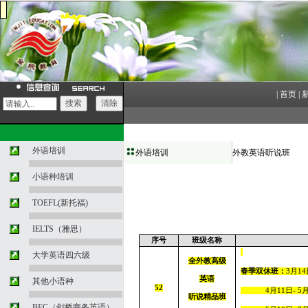
|
首页
|
外语培训
外语培训
外教英语听说班
小语种培训
TOEFL(新托福)
IELTS（雅思）
序号
班级名称
大学英语四六级
全外教高级
春季双休班：
3
月
14
英语
其他小语种
52
4
月11
日
-
5
月
听说精品班
BEC（剑桥商务英语）