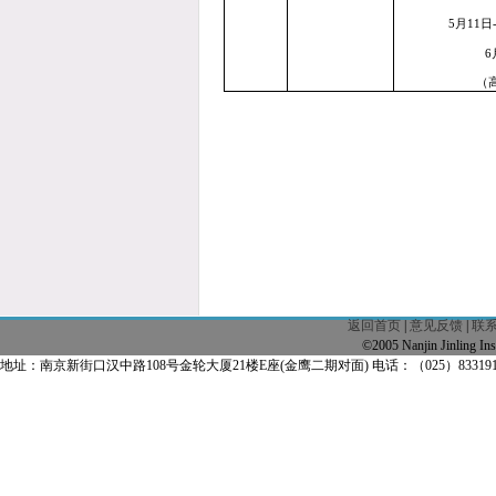
5
月11
日
6
（
返回首页
|
意见反馈
|
联
©2005 Nanjin Jinling
地址：南京新街口汉中路108号金轮大厦21楼E座(金鹰二期对面) 电话：（025）83319163 