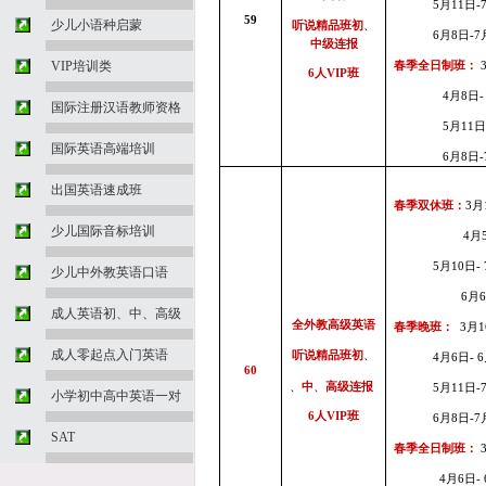
5
月11
日
-
59
少儿小语种启蒙
听说精品班初
、
6
月8
日
-
7
中级连报
VIP培训类
春季全日制班：
6
人
VIP
班
4
月8
日
国际注册汉语教师资格
5
月11
国际英语高端培训
6
月8
日
-
出国英语速成班
春季双休班：
3
月
少儿国际音标培训
4
月
5
月10
日
-
少儿中外教英语口语
6
月
成人英语初、中、高级
全外教高级英语
春季晚班：
3
月
1
成人零起点入门英语
听说精品班初
、
4
月6
日
-
6
60
、
中
、
高级连报
5
月11
日
-
小学初中高中英语一对
6
人
VIP
班
6
月8
日
-
7
SAT
春季全日制班：
4
月6
日
-