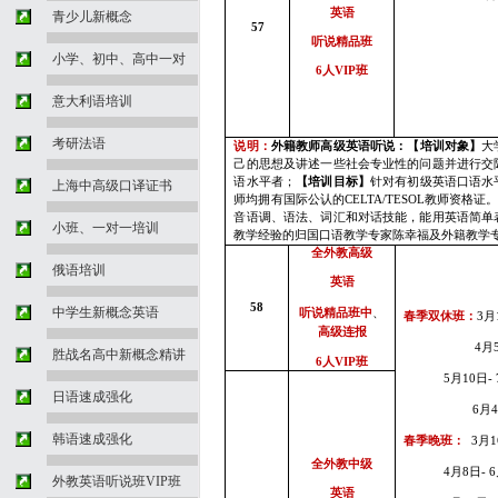
英语
青少儿新概念
57
听说精品班
小学、初中、高中一对
6
人
VIP
班
意大利语培训
考研法语
说明：
外籍教师高级英语听说：【培训对象】
大
己的思想及讲述一些社会专业性的问题并进行交
语水平者；
【培训目标】
针对有初级英语口语水
上海中高级口译证书
师均拥有国际公认的
CELTA/TESOL
教师资格证
音语调、语法、词汇和对话技能，能用英语简单
小班、一对一培训
教学经验的归国口语教学专家陈幸福及外籍教学专
全外教高级
俄语培训
英语
58
中学生新概念英语
听说精品班中
、
春季双休班：
3
月
高级连报
4
月
胜战名高中新概念精讲
6
人
VIP
班
5
月10
日
-
日语速成强化
6
月
韩语速成强化
春季晚班：
3
月
1
全外教中级
4
月8
日
-
6
外教英语听说班VIP班
英语