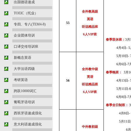
出国德语速成
全外教高级
TOEIC（托业）
英语
55
专四、专八(TEM4-8)
听说精品班
6
人
VIP
班
企业团体培训
春季双休班：
3
月
口译交传培训班
4
月4
日
-
5
5
月10
日
-
新概念英语
6
月6
日
-
7
大学法语四级
全外教中级
春季晚班：
3
月
1
英语
考研英语
56
4
月13
日
-
听说精品班
5
月11
日
-
跨跃10000词汇
6
人
VIP
班
6
月8
日
-
7
葡萄牙语培训
春季全日制班：
西班牙语速成强化
4
月8
日
5
月11
日
意大利语速成强化
中外教初级
6
月