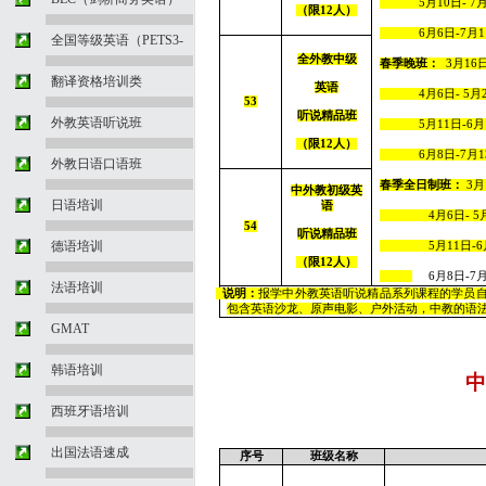
5
月10
日
-
7
月
（限
12
人）
6
月6
日
-
7
月1
全国等级英语（PETS3-
全外教中级
春季晚班：
3
月
16
翻译资格培训类
英语
4
月6
日
-
5
月
53
听说精品班
外教英语听说班
5
月11
日
-
6
月
（限
12
人）
6
月8
日
-
7
月1
外教日语口语班
春季全日制班：
3
月
中外教初级英
日语培训
语
4
月6
日
-
5
54
听说精品班
德语培训
5
月11
日
-
6
（限
12
人）
6
月8
日
-
7
月
法语培训
说明：
报学中外教英语听说精品系列课程的学员
包含英语沙龙、原声电影、户外活动，中教的语
GMAT
韩语培训
中
西班牙语培训
出国法语速成
序号
班级名称