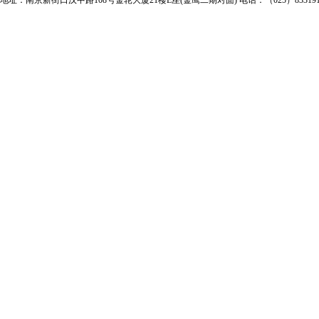
地址：南京新街口汉中路108号金轮大厦21楼E座(金鹰二期对面) 电话：（025）83319163 